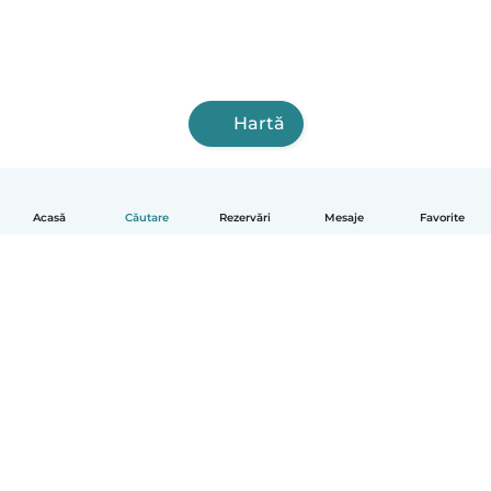
Hartă
Acasă
Căutare
Rezervări
Mesaje
Favorite
Română
Cum funcționează
Ajutor
Termeni și confidențialitate
Prețuri
Detaliile companiei
Babysits pentru Slujbă