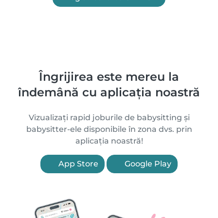
Îngrijirea este mereu la
îndemână cu aplicația noastră
Vizualizați rapid joburile de babysitting și
babysitter-ele disponibile în zona dvs. prin
aplicația noastră!
App Store
Google Play