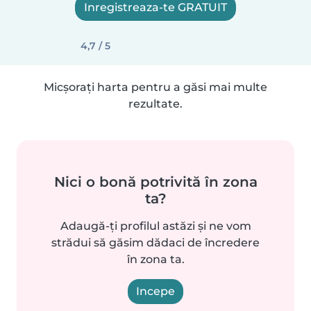
Inregistreaza-te GRATUIT
4,7 / 5
Micșorați harta pentru a găsi mai multe
rezultate.
Nici o bonă potrivită în zona
ta?
Adaugă-ți profilul astăzi și ne vom
strădui să găsim dădaci de încredere
în zona ta.
Incepe