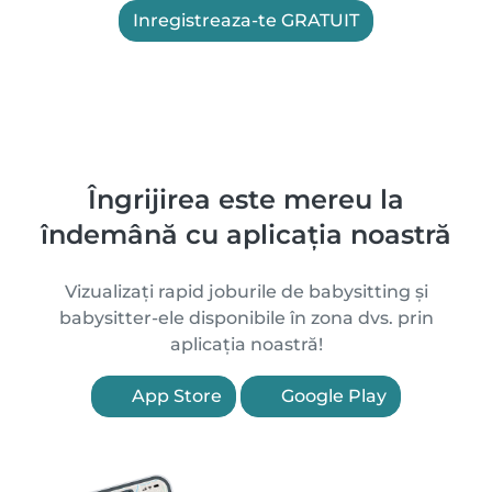
Inregistreaza-te GRATUIT
Îngrijirea este mereu la
îndemână cu aplicația noastră
Vizualizați rapid joburile de babysitting și
babysitter-ele disponibile în zona dvs. prin
aplicația noastră!
App Store
Google Play