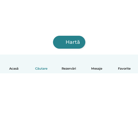
Hartă
Acasă
Căutare
Rezervări
Mesaje
Favorite
Română
Cum funcționează
Ajutor
Termeni și confidențialitate
Prețuri