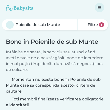
Filtre
1
Bone in Poienile de sub Munte
Întâlnire de seară, la serviciu sau atunci când
aveți nevoie de o pauză: găsiți bone de încredere
în mai puțin timp decât durează să negociați ora
de culcare.
Momentan nu există bone în Poienile de sub
Munte care să corespundă acestor criterii de
căutare.
Toți membrii finalizează verificarea obligatorie
a identității