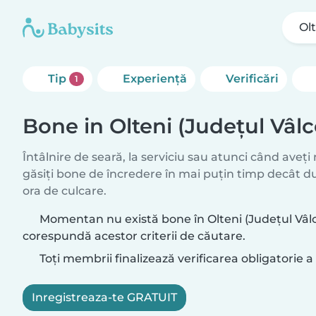
Olt
Tip
Experienţă
Verificări
1
Bone in Olteni (Județul Vâlc
Întâlnire de seară, la serviciu sau atunci când aveți
găsiți bone de încredere în mai puțin timp decât d
ora de culcare.
Momentan nu există bone în Olteni (Județul Vâlc
corespundă acestor criterii de căutare.
Toți membrii finalizează verificarea obligatorie a 
Inregistreaza-te GRATUIT