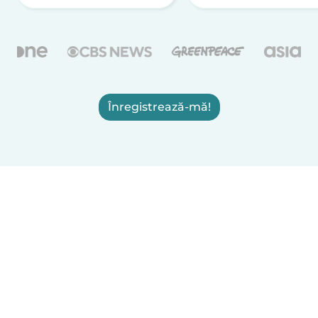
Înregistrează-mă!