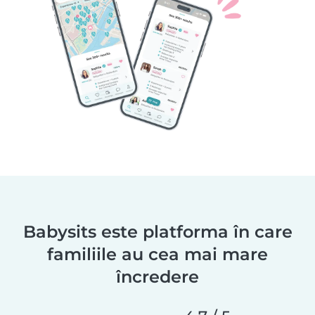
Babysits este platforma în care
familiile au cea mai mare
încredere