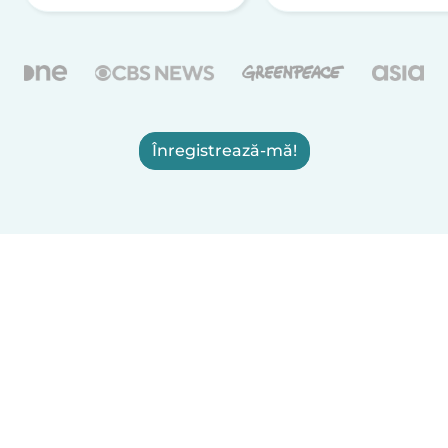
Înregistrează-mă!