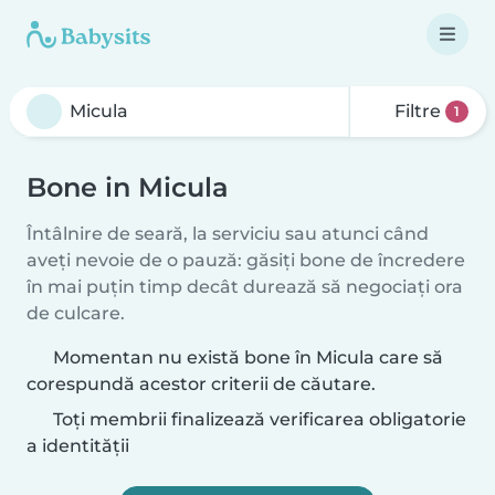
Filtre
1
Bone in Micula
Întâlnire de seară, la serviciu sau atunci când
aveți nevoie de o pauză: găsiți bone de încredere
în mai puțin timp decât durează să negociați ora
de culcare.
Momentan nu există bone în Micula care să
corespundă acestor criterii de căutare.
Toți membrii finalizează verificarea obligatorie
a identității