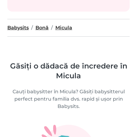
Babysits
Bonă
Micula
Găsiți o dădacă de încredere în
Micula
Cauți babysitter în Micula? Găsiți babysitterul
perfect pentru familia dvs. rapid și ușor prin
Babysits.