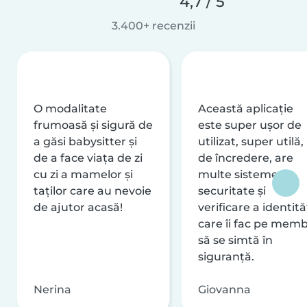
4,7 / 5
3.400+ recenzii
O modalitate
Această aplicație
frumoasă și sigură de
este super ușor de
a găsi babysitter și
utilizat, super utilă,
de a face viața de zi
de încredere, are
cu zi a mamelor și
multe sisteme de
taților care au nevoie
securitate și
de ajutor acasă!
verificare a identităț
care îi fac pe memb
să se simtă în
siguranță.
Nerina
Giovanna