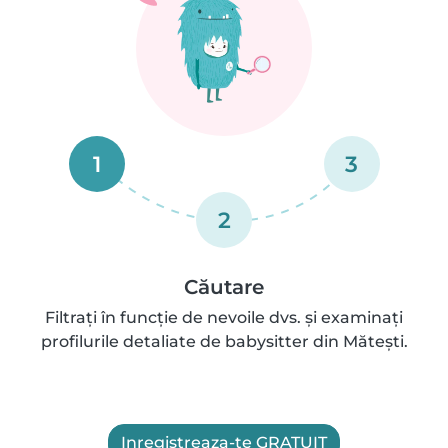
1
3
2
Căutare
Filtrați în funcție de nevoile dvs. și examinați
profilurile detaliate de babysitter din Mătești.
Inregistreaza-te GRATUIT