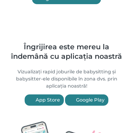
Îngrijirea este mereu la
îndemână cu aplicația noastră
Vizualizați rapid joburile de babysitting și
babysitter-ele disponibile în zona dvs. prin
aplicația noastră!
App Store
Google Play