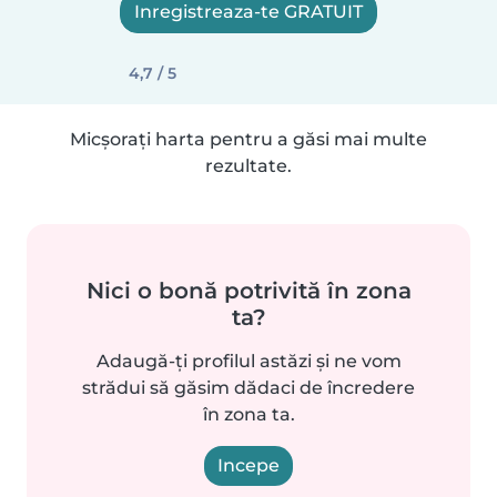
Inregistreaza-te GRATUIT
4,7 / 5
Micșorați harta pentru a găsi mai multe
rezultate.
Nici o bonă potrivită în zona
ta?
Adaugă-ți profilul astăzi și ne vom
strădui să găsim dădaci de încredere
în zona ta.
Incepe