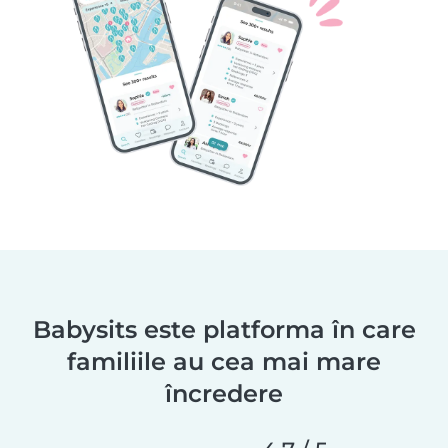
Babysits este platforma în care
familiile au cea mai mare
încredere