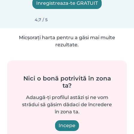
Inregistreaza-te GRATUIT
4,7 / 5
Micșorați harta pentru a găsi mai multe
rezultate.
Nici o bonă potrivită în zona
ta?
Adaugă-ți profilul astăzi și ne vom
strădui să găsim dădaci de încredere
în zona ta.
Incepe