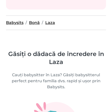
Babysits
Bonă
Laza
Găsiți o dădacă de încredere în
Laza
Cauți babysitter în Laza? Găsiți babysitterul
perfect pentru familia dvs. rapid și ușor prin
Babysits.