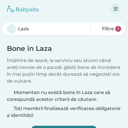
Filtre
1
Bone in Laza
Întâlnire de seară, la serviciu sau atunci când
aveți nevoie de o pauză: găsiți bone de încredere
în mai puțin timp decât durează să negociați ora
de culcare.
Momentan nu există bone în Laza care să
corespundă acestor criterii de căutare.
Toți membrii finalizează verificarea obligatorie
a identității