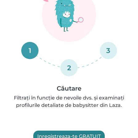
1
3
2
Căutare
Filtrați în funcție de nevoile dvs. și examinați
profilurile detaliate de babysitter din Laza.
Inregistreaza-te GRATUIT