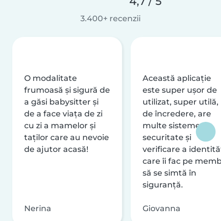
4,7 / 5
3.400+ recenzii
O modalitate
Această aplicație
frumoasă și sigură de
este super ușor de
a găsi babysitter și
utilizat, super utilă,
de a face viața de zi
de încredere, are
cu zi a mamelor și
multe sisteme de
taților care au nevoie
securitate și
de ajutor acasă!
verificare a identităț
care îi fac pe memb
să se simtă în
siguranță.
Nerina
Giovanna