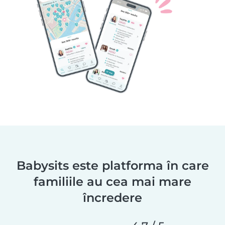
Babysits este platforma în care
familiile au cea mai mare
încredere