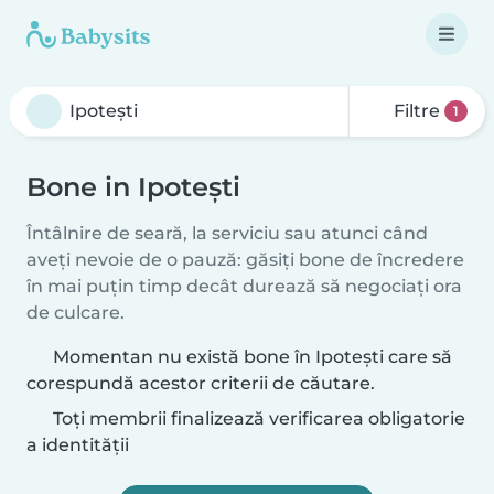
Filtre
1
Bone in Ipoteşti
Întâlnire de seară, la serviciu sau atunci când
aveți nevoie de o pauză: găsiți bone de încredere
în mai puțin timp decât durează să negociați ora
de culcare.
Momentan nu există bone în Ipoteşti care să
corespundă acestor criterii de căutare.
Toți membrii finalizează verificarea obligatorie
a identității