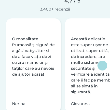
4,7 / 5
3.400+ recenzii
O modalitate
Această aplicație
frumoasă și sigură de
este super ușor de
a găsi babysitter și
utilizat, super utilă,
de a face viața de zi
de încredere, are
cu zi a mamelor și
multe sisteme de
taților care au nevoie
securitate și
de ajutor acasă!
verificare a identităț
care îi fac pe memb
să se simtă în
siguranță.
Nerina
Giovanna