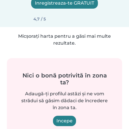
Inregistreaza-te GRATUIT
4,7 / 5
Micșorați harta pentru a găsi mai multe
rezultate.
Nici o bonă potrivită în zona
ta?
Adaugă-ți profilul astăzi și ne vom
strădui să găsim dădaci de încredere
în zona ta.
Incepe