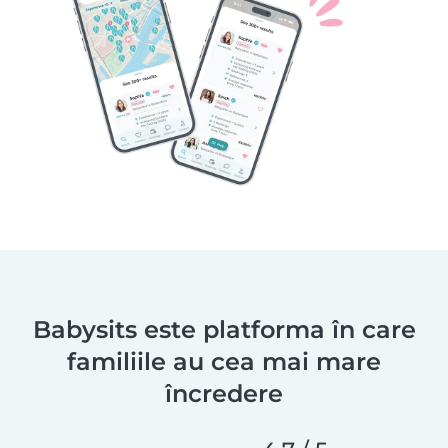
Babysits este platforma în care
familiile au cea mai mare
încredere