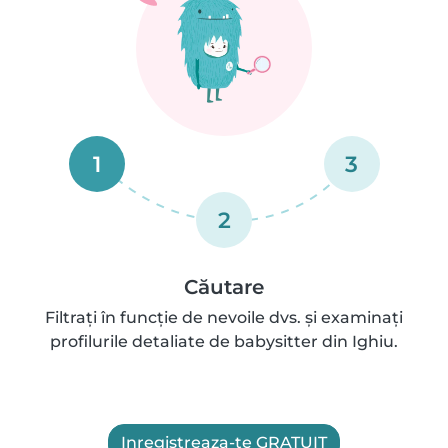
1
3
2
Căutare
Filtrați în funcție de nevoile dvs. și examinați
profilurile detaliate de babysitter din Ighiu.
Inregistreaza-te GRATUIT