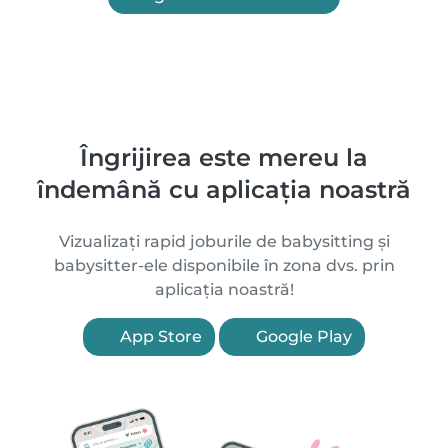
Îngrijirea este mereu la
îndemână cu aplicația noastră
Vizualizați rapid joburile de babysitting și
babysitter-ele disponibile în zona dvs. prin
aplicația noastră!
App Store
Google Play