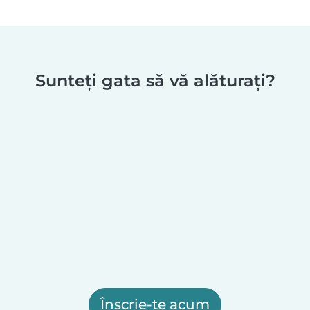
Sunteți gata să vă alăturați?
Înscrie-te acum