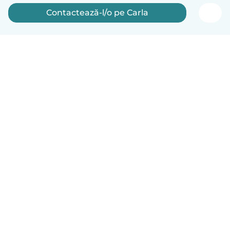
Contactează-l/o pe Carla
Română
Cum funcționează
Ajutor
Termeni și confidențialitate
Prețuri
Detaliile companiei
Babysits pentru Slujbă
Standardele comunității