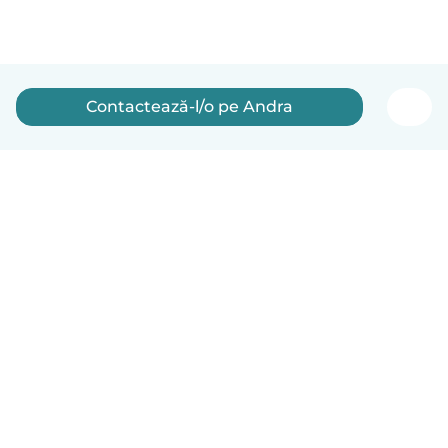
Contactează-l/o pe Andra
Română
Cum funcționează
Ajutor
Termeni și confidențialitate
Prețuri
Detaliile companiei
Babysits pentru Slujbă