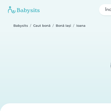
În
Babysits
Caut bonă
Bonă Iași
Ioana