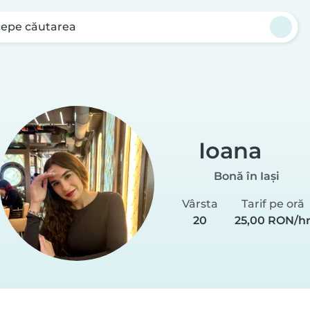
cepe căutarea
Ioana
Bonă în Iași
Vârsta
Tarif pe oră
20
25,00 RON/h