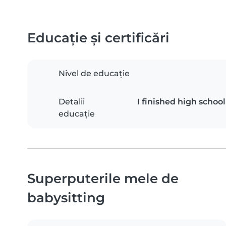
Educație și certificări
Nivel de educație
Detalii
I finished high schoo
educație
Superputerile mele de
babysitting