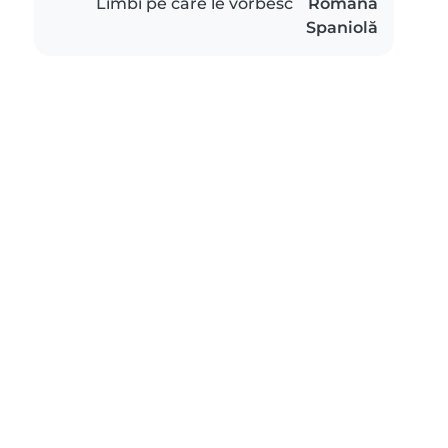
Limbi pe care le vorbesc
Română
Spaniolă