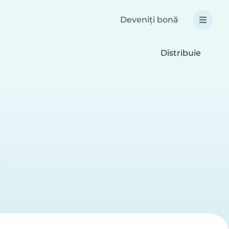
Deveniți bonă
Distribuie
r