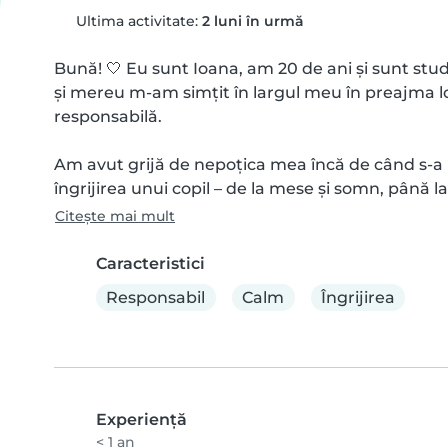
Ultima activitate:
2 luni în urmă
Bună! 🤍 Eu sunt Ioana, am 20 de ani și sunt stude
și mereu m-am simțit în largul meu în preajma lo
responsabilă.

Am avut grijă de nepoțica mea încă de când s-a n
îngrijirea unui copil – de la mese și somn, până la 
Citește mai mult
Caracteristici
Responsabil
Calm
Îngrijirea
Experienţă
< 1 an