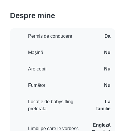
Despre mine
Permis de conducere
Da
Mașină
Nu
Are copii
Nu
Fumător
Nu
Locație de babysitting
La
preferată
familie
Engleză
Limbi pe care le vorbesc