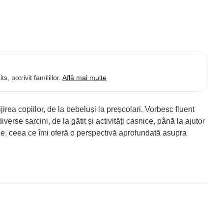
, potrivit familiilor.
Află mai multe
irea copiilor, de la bebeluși la preșcolari. Vorbesc fluent 
rse sarcini, de la gătit și activități casnice, până la ajutor 
ie, ceea ce îmi oferă o perspectivă aprofundată asupra 