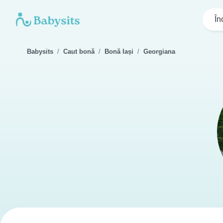
În
Babysits
Caut bonă
Bonă Iași
Georgiana