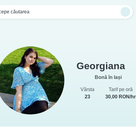
cepe căutarea
Georgiana
Bonă în Iași
Vârsta
Tarif pe oră
23
30,00 RON/hr