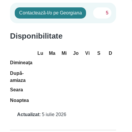
Contactează-l/o pe Georgiana
5
Disponibilitate
Lu
Ma
Mi
Jo
Vi
S
D
Dimineaţa
După-
amiaza
Seara
Noaptea
Actualizat:
5 iulie 2026