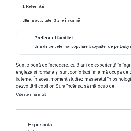
1 Referință
Ultima activitate:
3 zile în urmă
Preferatul familiei
Una dintre cele mai populare babysitter de pe Babysits
Sunt o bonă de încredere, cu 3 ani de experiență în îngrij
engleza și româna și sunt confortabil în a mă ocupa de dive
la teme. În acest moment studiez masteratul în psiholog
dezvoltării copiilor. Sunt încântat să mă ocup de..
Citește mai mult
Experienţă