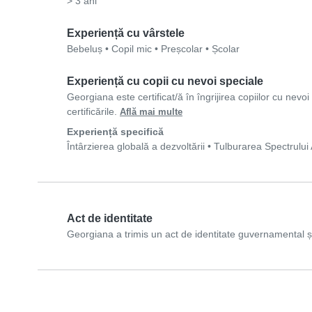
> 3 ani
Experiență cu vârstele
Bebeluș
•
Copil mic
•
Preșcolar
•
Școlar
Experiență cu copii cu nevoi speciale
Georgiana este certificat/ă în îngrijirea copiilor cu nev
certificările.
Află mai multe
Experiență specifică
Întârzierea globală a dezvoltării
•
Tulburarea Spectrului 
Act de identitate
Georgiana a trimis un act de identitate guvernamental și a