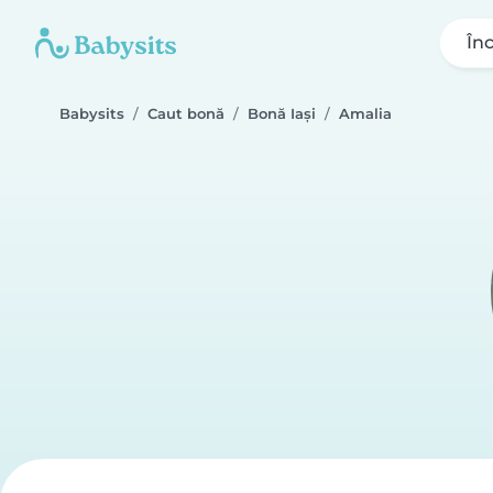
În
Babysits
Caut bonă
Bonă Iași
Amalia