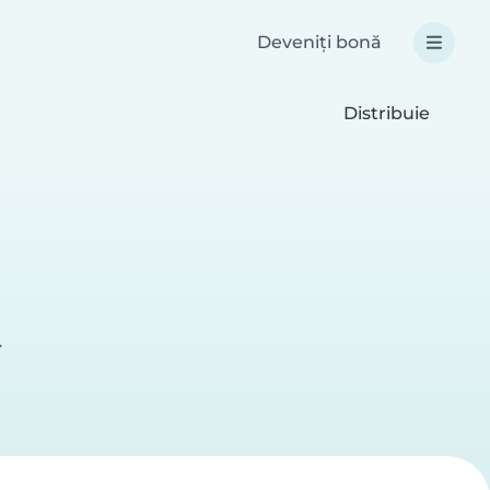
Deveniți bonă
Distribuie
r