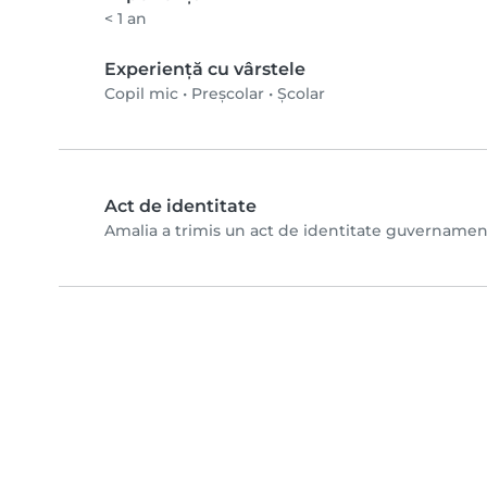
< 1 an
Experiență cu vârstele
Copil mic
•
Preșcolar
•
Școlar
Act de identitate
Amalia a trimis un act de identitate guvernamental 