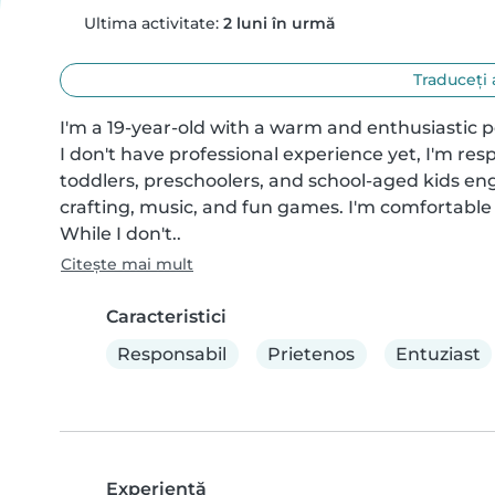
Ultima activitate:
2 luni în urmă
Traduceți 
I'm a 19-year-old with a warm and enthusiastic pe
I don't have professional experience yet, I'm resp
toddlers, preschoolers, and school-aged kids eng
crafting, music, and fun games. I'm comfortable
While I don't..
Citește mai mult
Caracteristici
Responsabil
Prietenos
Entuziast
Experienţă