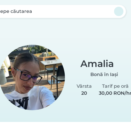
cepe căutarea
Amalia
Bonă în Iași
Vârsta
Tarif pe oră
20
30,00 RON/h