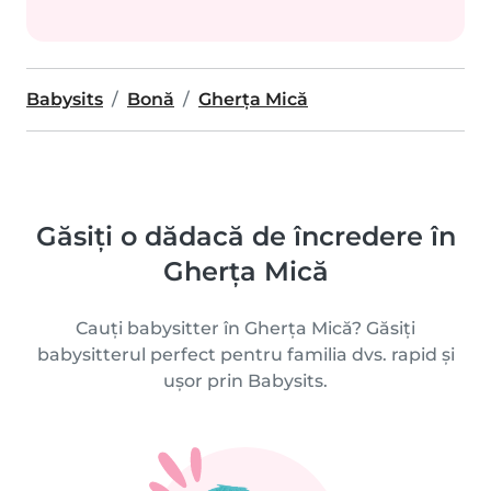
Babysits
Bonă
Gherţa Mică
Găsiți o dădacă de încredere în
Gherţa Mică
Cauți babysitter în Gherţa Mică? Găsiți
babysitterul perfect pentru familia dvs. rapid și
ușor prin Babysits.