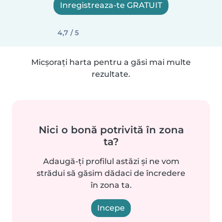
Inregistreaza-te GRATUIT
4,7 / 5
Micșorați harta pentru a găsi mai multe
rezultate.
Nici o bonă potrivită în zona
ta?
Adaugă-ți profilul astăzi și ne vom
strădui să găsim dădaci de încredere
în zona ta.
Incepe