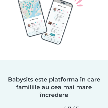
Babysits este platforma în care
familiile au cea mai mare
încredere