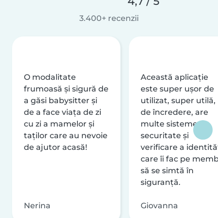
4,7 / 5
3.400+ recenzii
O modalitate
Această aplicație
frumoasă și sigură de
este super ușor de
a găsi babysitter și
utilizat, super utilă,
de a face viața de zi
de încredere, are
cu zi a mamelor și
multe sisteme de
taților care au nevoie
securitate și
de ajutor acasă!
verificare a identităț
care îi fac pe memb
să se simtă în
siguranță.
Nerina
Giovanna