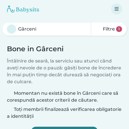
Filtre
1
Bone in Gârceni
Întâlnire de seară, la serviciu sau atunci când
aveți nevoie de o pauză: găsiți bone de încredere
în mai puțin timp decât durează să negociați ora
de culcare.
Momentan nu există bone în Gârceni care să
corespundă acestor criterii de căutare.
Toți membrii finalizează verificarea obligatorie
a identității