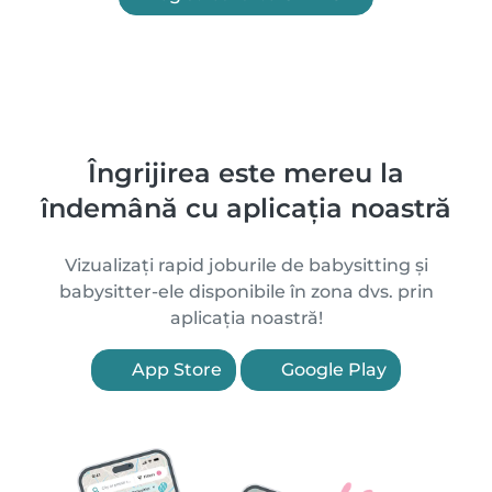
Îngrijirea este mereu la
îndemână cu aplicația noastră
Vizualizați rapid joburile de babysitting și
babysitter-ele disponibile în zona dvs. prin
aplicația noastră!
App Store
Google Play