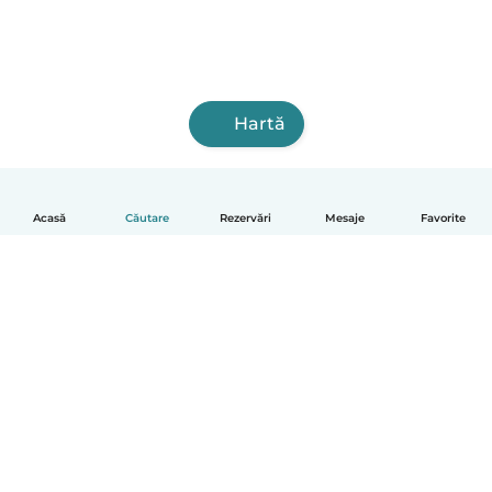
Hartă
Acasă
Căutare
Rezervări
Mesaje
Favorite
Română
Cum funcționează
Ajutor
Termeni și confidențialitate
Prețuri
Detaliile companiei
Babysits pentru Slujbă