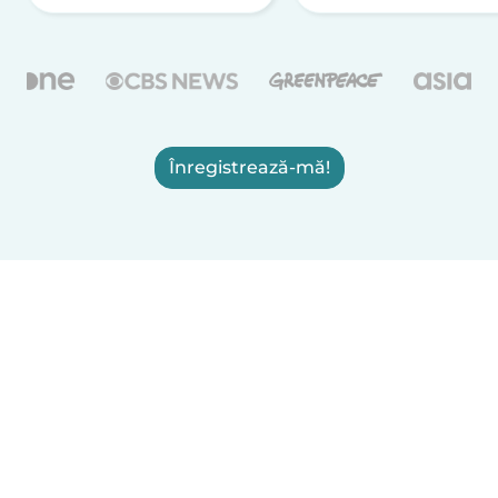
Înregistrează-mă!