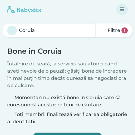
Filtre
1
Bone in Coruia
Întâlnire de seară, la serviciu sau atunci când
aveți nevoie de o pauză: găsiți bone de încredere
în mai puțin timp decât durează să negociați ora
de culcare.
Momentan nu există bone în Coruia care să
corespundă acestor criterii de căutare.
Toți membrii finalizează verificarea obligatorie
a identității