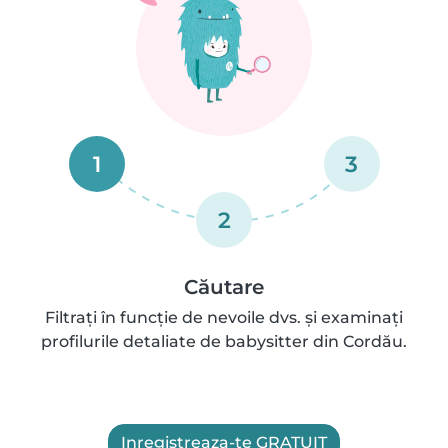
1
3
2
Căutare
Filtrați în funcție de nevoile dvs. și examinați
profilurile detaliate de babysitter din Cordău.
Inregistreaza-te GRATUIT