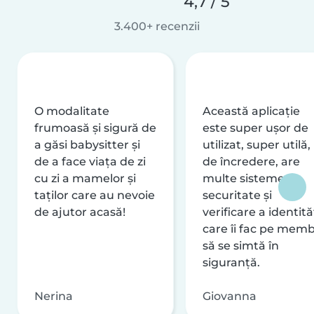
4,7 / 5
3.400+ recenzii
O modalitate
Această aplicație
frumoasă și sigură de
este super ușor de
a găsi babysitter și
utilizat, super utilă,
de a face viața de zi
de încredere, are
cu zi a mamelor și
multe sisteme de
taților care au nevoie
securitate și
de ajutor acasă!
verificare a identităț
care îi fac pe memb
să se simtă în
siguranță.
Nerina
Giovanna