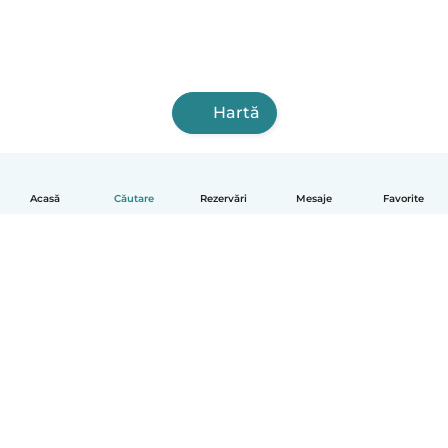
Hartă
Acasă
Căutare
Rezervări
Mesaje
Favorite
Română
Cum funcționează
Ajutor
Termeni și confidențialitate
Prețuri
Detaliile companiei
Babysits pentru Slujbă