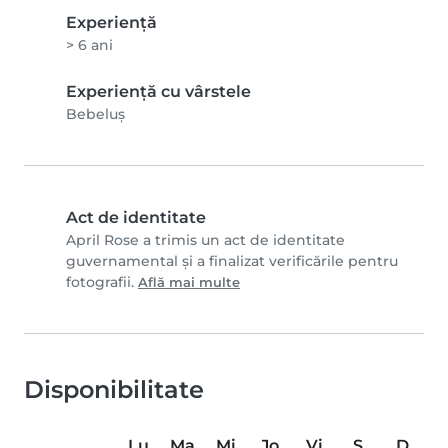
Experienţă
> 6 ani
Experiență cu vârstele
Bebeluș
Act de identitate
April Rose a trimis un act de identitate
guvernamental și a finalizat verificările pentru
fotografii.
Află mai multe
Disponibilitate
Lu
Ma
Mi
Jo
Vi
S
D