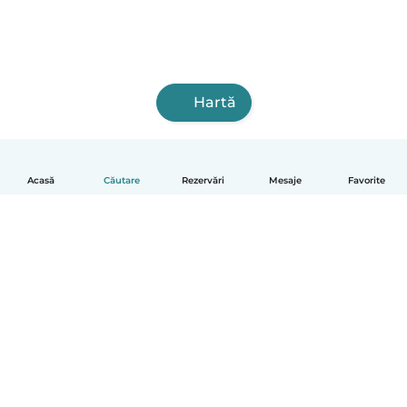
Hartă
Acasă
Căutare
Rezervări
Mesaje
Favorite
Română
Cum funcționează
Ajutor
Termeni și confidențialitate
Prețuri
Detaliile companiei
Babysits pentru Slujbă