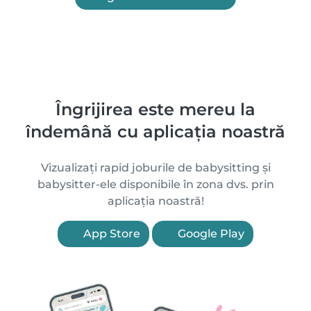
Îngrijirea este mereu la
îndemână cu aplicația noastră
Vizualizați rapid joburile de babysitting și
babysitter-ele disponibile în zona dvs. prin
aplicația noastră!
App Store
Google Play