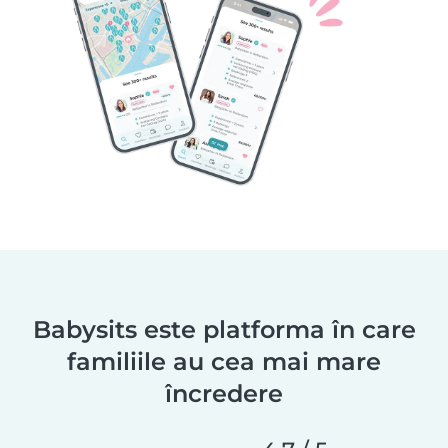
Babysits este platforma în care
familiile au cea mai mare
încredere