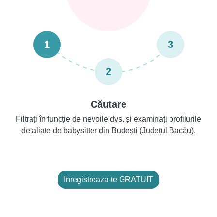
1
3
2
Căutare
Filtrați în funcție de nevoile dvs. și examinați profilurile
detaliate de babysitter din Budești (Județul Bacău).
Inregistreaza-te GRATUIT