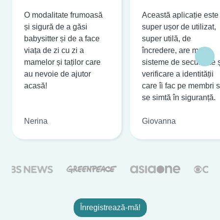
O modalitate frumoasă
Această aplicație este
și sigură de a găsi
super ușor de utilizat,
babysitter și de a face
super utilă, de
viața de zi cu zi a
încredere, are multe
mamelor și taților care
sisteme de securitate 
au nevoie de ajutor
verificare a identității
acasă!
care îi fac pe membri 
se simtă în siguranță.
Nerina
Giovanna
Înregistrează-mă!