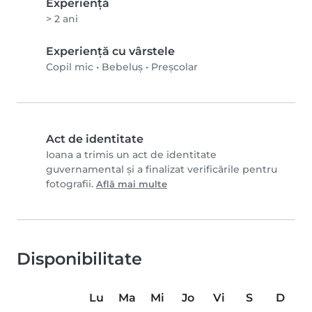
Experienţă
> 2 ani
Experiență cu vârstele
Copil mic
•
Bebeluș
•
Preșcolar
Act de identitate
Ioana a trimis un act de identitate
guvernamental și a finalizat verificările pentru
fotografii.
Află mai multe
Disponibilitate
Lu
Ma
Mi
Jo
Vi
S
D