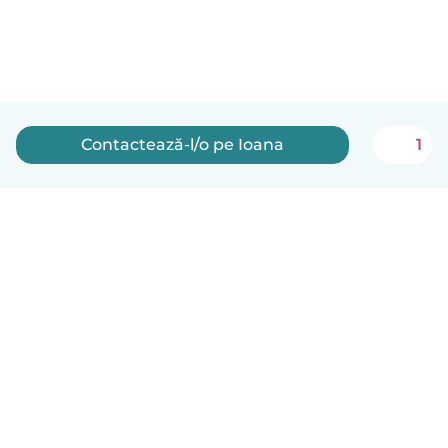
Contactează-l/o pe Ioana
1
Română
Cum funcționează
Ajutor
Termeni și confidențialitate
Prețuri