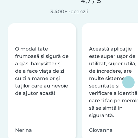
4,7 / 5
3.400+ recenzii
O modalitate
Această aplicație
frumoasă și sigură de
este super ușor de
a găsi babysitter și
utilizat, super utilă,
de a face viața de zi
de încredere, are
cu zi a mamelor și
multe sisteme de
taților care au nevoie
securitate și
de ajutor acasă!
verificare a identităț
care îi fac pe memb
să se simtă în
siguranță.
Nerina
Giovanna