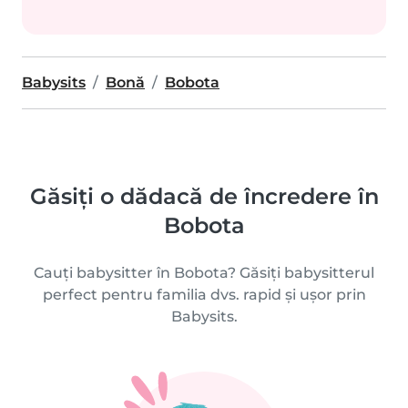
Babysits
Bonă
Bobota
Găsiți o dădacă de încredere în
Bobota
Cauți babysitter în Bobota? Găsiți babysitterul
perfect pentru familia dvs. rapid și ușor prin
Babysits.