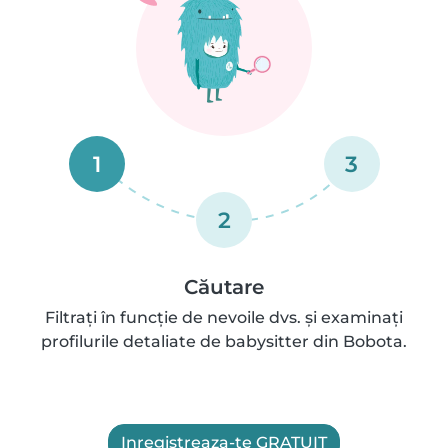
1
3
2
Căutare
Filtrați în funcție de nevoile dvs. și examinați
profilurile detaliate de babysitter din Bobota.
Inregistreaza-te GRATUIT