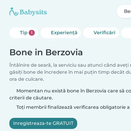
Be
Tip
Experienţă
Verificări
1
Bone in Berzovia
Întâlnire de seară, la serviciu sau atunci când aveți
găsiți bone de încredere în mai puțin timp decât d
ora de culcare.
Momentan nu există bone în Berzovia care să c
criterii de căutare.
Toți membrii finalizează verificarea obligatorie a 
Inregistreaza-te GRATUIT