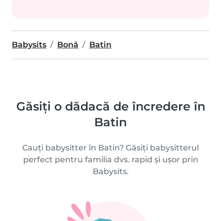
Babysits
Bonă
Batin
Găsiți o dădacă de încredere în
Batin
Cauți babysitter în Batin? Găsiți babysitterul
perfect pentru familia dvs. rapid și ușor prin
Babysits.