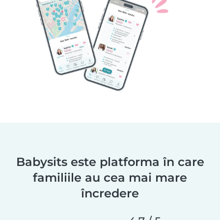
Babysits este platforma în care
familiile au cea mai mare
încredere