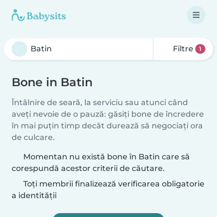
Filtre
1
Bone in Batin
Întâlnire de seară, la serviciu sau atunci când
aveți nevoie de o pauză: găsiți bone de încredere
în mai puțin timp decât durează să negociați ora
de culcare.
Momentan nu există bone în Batin care să
corespundă acestor criterii de căutare.
Toți membrii finalizează verificarea obligatorie
a identității