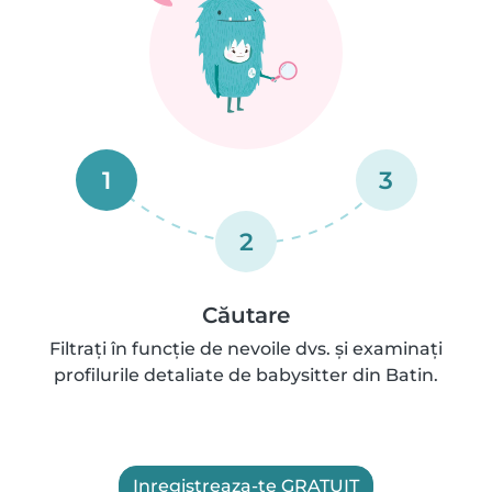
1
3
2
Căutare
Filtrați în funcție de nevoile dvs. și examinați
profilurile detaliate de babysitter din Batin.
Inregistreaza-te GRATUIT