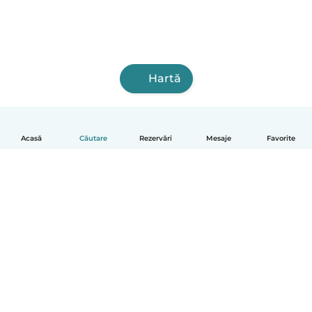
Hartă
Acasă
Căutare
Rezervări
Mesaje
Favorite
Română
Cum funcționează
Ajutor
Termeni și confidențialitate
Prețuri
Detaliile companiei
Babysits pentru Slujbă