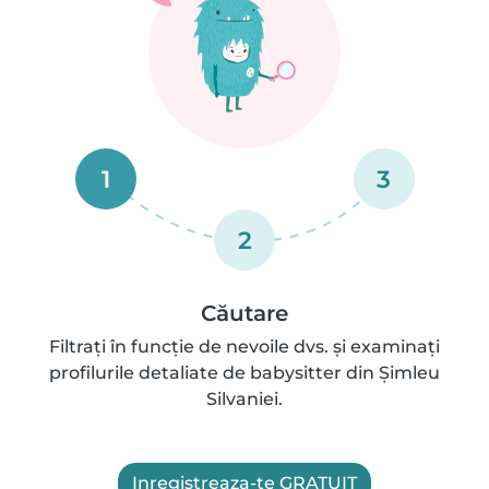
1
3
2
Căutare
Filtrați în funcție de nevoile dvs. și examinați
profilurile detaliate de babysitter din Şimleu
Silvaniei.
Inregistreaza-te GRATUIT