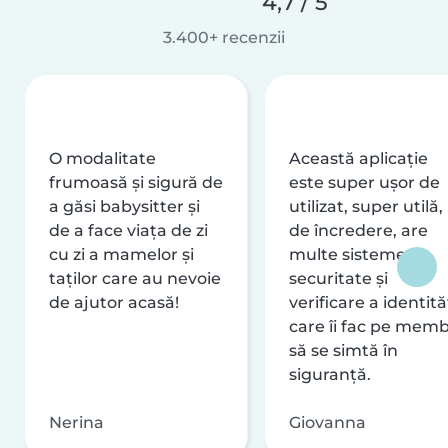
4,7 / 5
3.400+ recenzii
O modalitate
Această aplicație
frumoasă și sigură de
este super ușor de
a găsi babysitter și
utilizat, super utilă,
de a face viața de zi
de încredere, are
cu zi a mamelor și
multe sisteme de
taților care au nevoie
securitate și
de ajutor acasă!
verificare a identităț
care îi fac pe memb
să se simtă în
siguranță.
Nerina
Giovanna