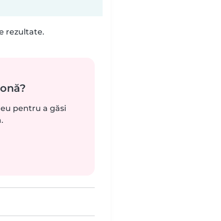
e rezultate.
zonă?
reu pentru a găsi
.