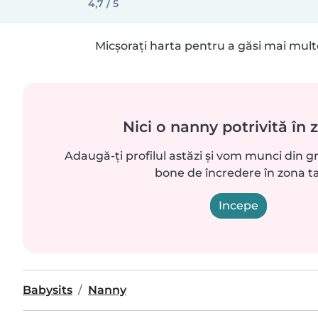
4,7 / 5
Micșorați harta pentru a găsi mai mult
Nici o nanny potrivită în 
Adaugă-ți profilul astăzi și vom munci din g
bone de încredere în zona ta
Incepe
Babysits
Nanny