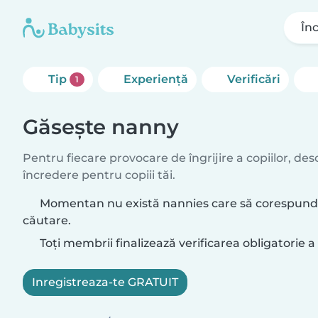
În
Tip
Experienţă
Verificări
1
Găsește nanny
Pentru fiecare provocare de îngrijire a copiilor, d
încredere pentru copiii tăi.
Momentan nu există nannies care să corespundă 
căutare.
Toți membrii finalizează verificarea obligatorie a 
Inregistreaza-te GRATUIT