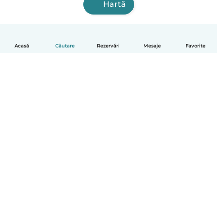
Hartă
Acasă
Căutare
Rezervări
Mesaje
Favorite
Română
Cum funcționează
Ajutor
Termeni și confidențialitate
Prețuri
Detaliile companiei
Babysits pentru Slujbă
Standardele comunității