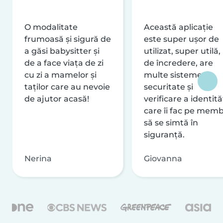
O modalitate
Această aplicație
frumoasă și sigură de
este super ușor de
a găsi babysitter și
utilizat, super utilă,
de a face viața de zi
de încredere, are
cu zi a mamelor și
multe sisteme de
taților care au nevoie
securitate și
de ajutor acasă!
verificare a identităț
care îi fac pe memb
să se simtă în
siguranță.
Nerina
Giovanna