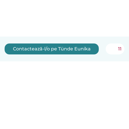
Contactează-l/o pe Tünde Eunika
11
Română
Cum funcționează
Ajutor