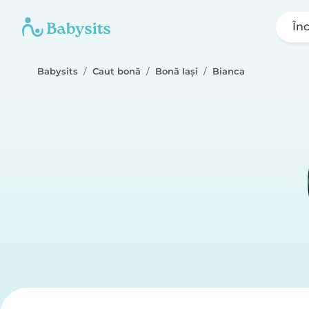
În
Babysits
Caut bonă
Bonă Iași
Bianca