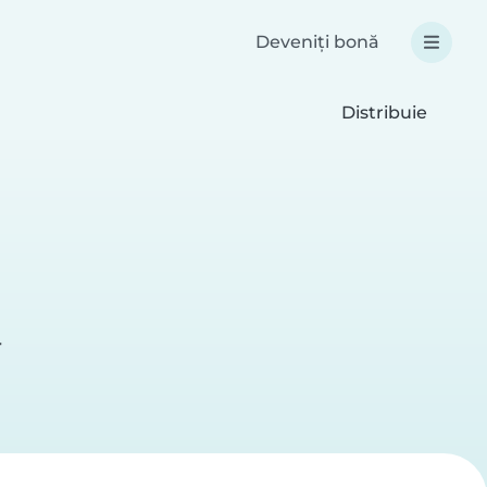
Deveniți bonă
Distribuie
r