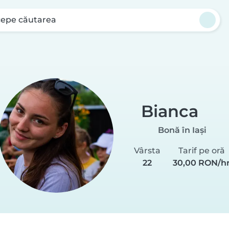
cepe căutarea
Bianca
Bonă în Iași
Vârsta
Tarif pe oră
22
30,00 RON/h