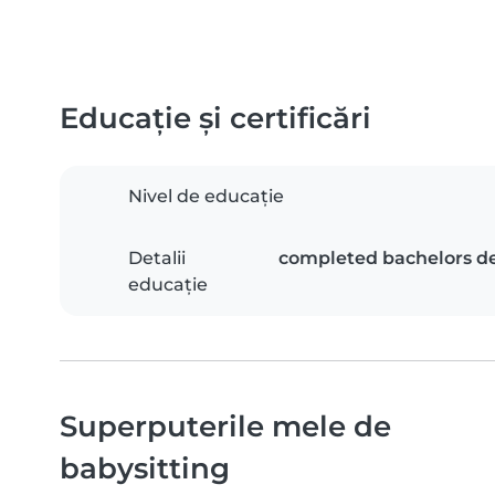
Educație și certificări
Nivel de educație
Detalii
completed bachelors deg
educație
Superputerile mele de
babysitting