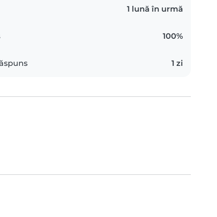
1 lună în urmă
s
100%
răspuns
1 zi