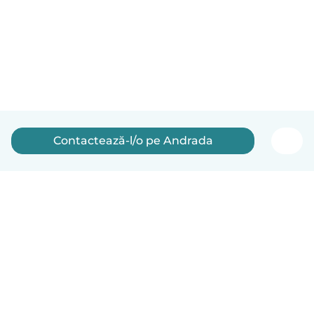
Contactează-l/o pe Andrada
Română
Cum funcționează
Ajutor