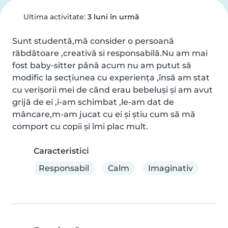
Ultima activitate:
3 luni în urmă
Sunt studentă,mă consider o persoană 
răbdătoare ,creativă si responsabilă.Nu am mai 
fost baby-sitter până acum nu am putut să 
modific la secțiunea cu experiența ,însă am stat 
cu verișorii mei de când erau bebeluși și am avut 
grijă de ei ,i-am schimbat ,le-am dat de 
mâncare,m-am jucat cu ei și știu cum să mă 
comport cu copii și îmi plac mult.
Caracteristici
Responsabil
Calm
Imaginativ