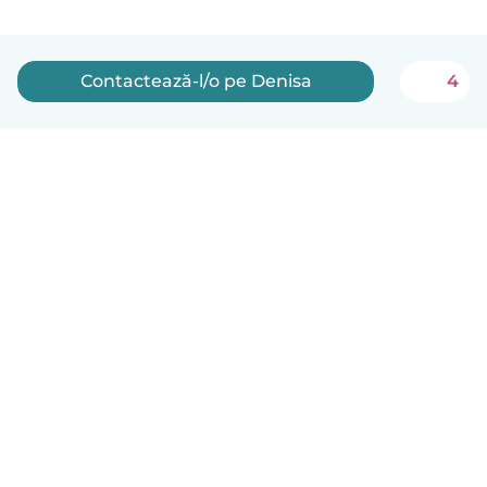
Contactează-l/o pe Denisa
4
Română
Cum funcționează
Ajutor
Termeni și confidențialitate
Prețuri
Detaliile companiei
Babysits pentru Slujbă
Standardele comunității