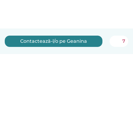
Contactează-l/o pe Geanina
7
Română
Cum funcționează
Ajutor
Termeni și confidențialitate
Prețuri