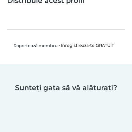
Distribuie acest profil
•
Inregistreaza-te GRATUIT
Raportează membru
Sunteți gata să vă alăturați?