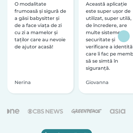
O modalitate
Această aplicație
frumoasă și sigură de
este super ușor de
a găsi babysitter și
utilizat, super utilă,
de a face viața de zi
de încredere, are
cu zi a mamelor și
multe sisteme de
taților care au nevoie
securitate și
de ajutor acasă!
verificare a identităț
care îi fac pe memb
să se simtă în
siguranță.
Nerina
Giovanna