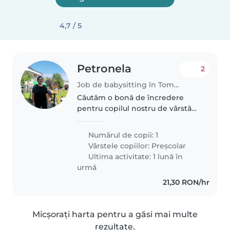
4,7 / 5
Petronela
2
Job de babysitting în Tomeşti
Căutăm o bonă de încredere
pentru copilul nostru de vârstă
preșcolară, care este creativ,
calm și foarte vorbăreț. Ne-ar
Numărul de copii: 1
plăcea o persoană care să fie
Vârstele copiilor:
Preșcolar
confortabilă cu treburile
Ultima activitate: 1 lună în
casnice...
urmă
21,30 RON/hr
Micșorați harta pentru a găsi mai multe
rezultate.