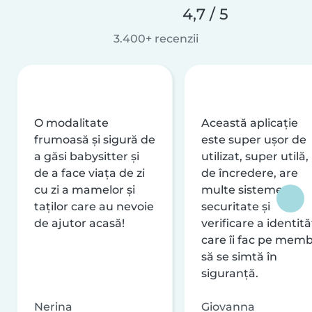
4,7 / 5
3.400+ recenzii
O modalitate
Această aplicație
frumoasă și sigură de
este super ușor de
a găsi babysitter și
utilizat, super utilă,
de a face viața de zi
de încredere, are
cu zi a mamelor și
multe sisteme de
taților care au nevoie
securitate și
de ajutor acasă!
verificare a identităț
care îi fac pe memb
să se simtă în
siguranță.
Nerina
Giovanna