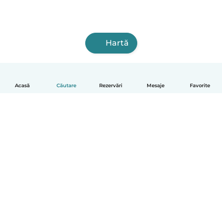
Hartă
Acasă
Căutare
Rezervări
Mesaje
Favorite
Română
Cum funcționează
Ajutor
Termeni și confidențialitate
Prețuri
Detaliile companiei
Babysits pentru Slujbă