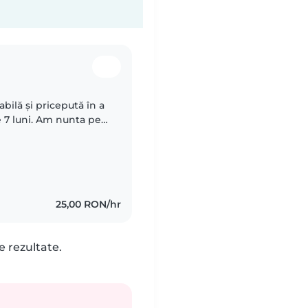
ilă și pricepută în a
 7 luni. Am nunta pe
eața până a două zi
25,00 RON/hr
e rezultate.