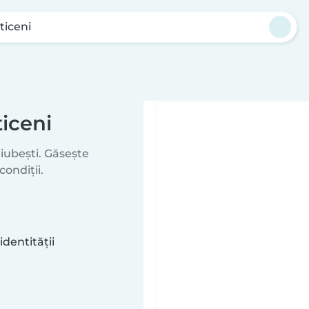
ticeni
ticeni
iubești. Găsește
condiții.
identității