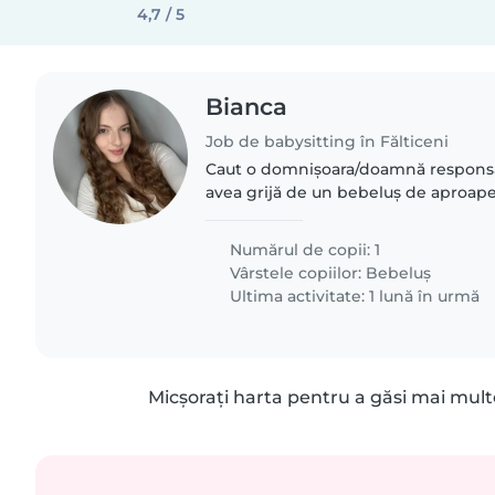
4,7 / 5
Bianca
Job de babysitting în Fălticeni
Caut o domnișoara/doamnă responsab
avea grijă de un bebeluș de aproape
data de 12.07 și am nevoie de dimin
dimineața până..
Numărul de copii: 1
Vârstele copiilor:
Bebeluș
Ultima activitate: 1 lună în urmă
Micșorați harta pentru a găsi mai mult