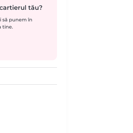
cartierul tău?
ui să punem în
 tine.