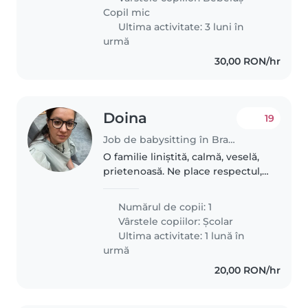
Copil mic
Ultima activitate: 3 luni în
urmă
30,00 RON/hr
Doina
19
Job de babysitting în Brașov
O familie liniștită, calmă, veselă,
prietenoasă. Ne place respectul,
să vorbim politicos, să ne facem
prieteni
Numărul de copii: 1
Vârstele copiilor:
Școlar
Ultima activitate: 1 lună în
urmă
20,00 RON/hr