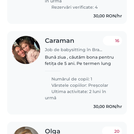
în urmă
Rezervări verificate: 4
30,00 RON/hr
Caraman
16
Job de babysitting în Brașov
Bună ziua , căutăm bona pentru
fetița de 5 ani. Pe termen lung
Numărul de copii: 1
Vârstele copiilor:
Preșcolar
Ultima activitate: 2 luni în
urmă
30,00 RON/hr
Olga
20