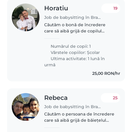
Horatiu
19
Job de babysitting în Brașov
Căutăm o bonă de încredere
care să aibă grijă de copilul
nostru de vârstă școlară. Ne
dorim o persoană care să îl ajute
Numărul de copii: 1
la temele pentru acasă și să îl
Vârstele copiilor:
Școlar
observe în timpul jocului și..
Ultima activitate: 1 lună în
urmă
25,00 RON/hr
Rebeca
25
Job de babysitting în Brașov
Căutăm o persoana de încredere
care să aibă grijă de băiețelul
nostru de 1 an si 9 luni. Este un