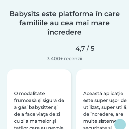
Babysits este platforma în care
familiile au cea mai mare
încredere
4,7 / 5
3.400+ recenzii
O modalitate
Această aplicație
frumoasă și sigură de
este super ușor de
a găsi babysitter și
utilizat, super utilă,
de a face viața de zi
de încredere, are
cu zi a mamelor și
multe sisteme de
taților care au nevoie
securitate și