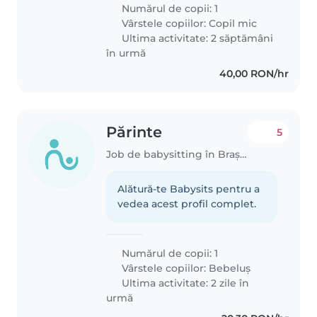
copil jucăuș, amuzant, mancacios
Numărul de copii: 1
și curios. A inceput cresa de 2
Vârstele copiilor:
Copil mic
luni de zile, astfel..
Ultima activitate: 2 săptămâni
în urmă
40,00 RON/hr
Părinte
5
Job de babysitting în Brașov
Alătură-te Babysits pentru a
vedea acest profil complet.
Numărul de copii: 1
Vârstele copiilor:
Bebeluș
Ultima activitate: 2 zile în
urmă