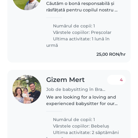
Căutăm o bonă responsabilă și
răsfățată pentru copilul nostru de
5 ani, calm, inteligent și amuzant.
Ne-ar plăcea o persoană care să-i
Numărul de copii: 1
poată ajuta cu temele și să se
Vârstele copiilor:
Preșcolar
simtă confortabilă..
Ultima activitate: 1 lună în
urmă
25,00 RON/hr
Gizem Mert
4
Job de babysitting în Brașov
We are looking for a loving and
experienced babysitter for our
child. Our 2 years old baby is
creative, energetic, and very
Numărul de copii: 1
affectionate. We expect the
Vârstele copiilor:
Bebeluș
babysitter to accompany us
Ultima activitate: 2 săptămâni
during..