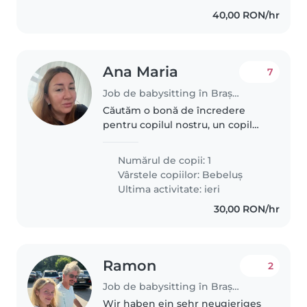
40,00 RON/hr
Ana Maria
7
Job de babysitting în Brașov
Căutăm o bonă de încredere
pentru copilul nostru, un copil
curios și jucăuș. Ne-ar plăcea să
găsim cineva care să fie
Numărul de copii: 1
prietenos și iubitor de copii.
Vârstele copiilor:
Bebeluș
Suntem deschiși la sugestii și..
Ultima activitate: ieri
30,00 RON/hr
Ramon
2
Job de babysitting în Brașov
Wir haben ein sehr neugieriges