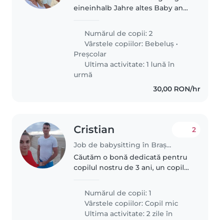
eineinhalb Jahre altes Baby and
eine ruhige sechsjährige
Tochter.
Numărul de copii: 2
Vârstele copiilor:
Bebeluș
•
Preșcolar
Ultima activitate: 1 lună în
urmă
30,00 RON/hr
Cristian
2
Job de babysitting în Brașov
Căutăm o bonă dedicată pentru
copilul nostru de 3 ani, un copil
inteligent, vorbăreț și creativ. Ne-
ar plăcea foarte mult dacă ar
Numărul de copii: 1
putea face cat mai multe
Vârstele copiilor:
Copil mic
activitati Ne-ar face plăcere..
Ultima activitate: 2 zile în