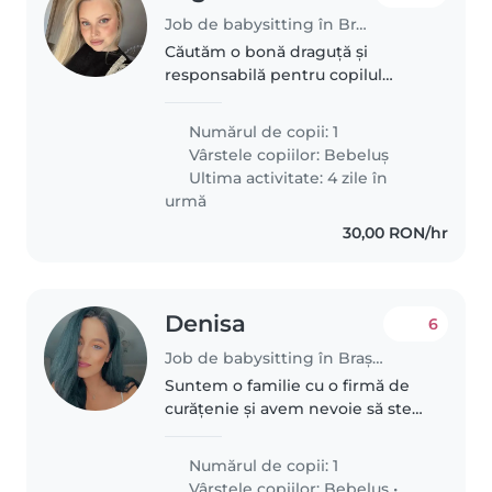
Job de babysitting în Brașov
Căutăm o bonă draguță și
responsabilă pentru copilul
nostru de 1 an, care este
inteligent, jucăuș și amuzant. Ne-
Numărul de copii: 1
ar plăcea ca bonă să fie
Vârstele copiilor:
Bebeluș
confortabilă cu animalele de
Ultima activitate: 4 zile în
companie și să..
urmă
30,00 RON/hr
Denisa
6
Job de babysitting în Brașov
Suntem o familie cu o firmă de
curățenie și avem nevoie să stea
cineva cu copilul când avem
treabă
Numărul de copii: 1
Vârstele copiilor:
Bebeluș
•