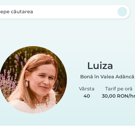
cepe căutarea
Luiza
Bonă în Valea Adâncă
Vârsta
Tarif pe oră
40
30,00 RON/h