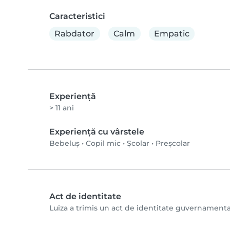
Caracteristici
Rabdator
Calm
Empatic
Experienţă
> 11 ani
Experiență cu vârstele
Bebeluș
•
Copil mic
•
Școlar
•
Preșcolar
Act de identitate
Luiza a trimis un act de identitate guvernamental ș