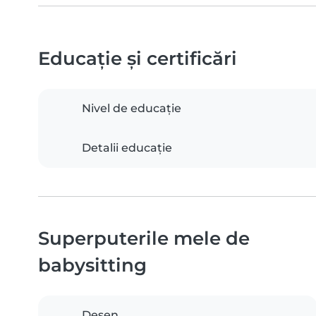
Educație și certificări
Nivel de educație
Detalii educație
Superputerile mele de
babysitting
Desen