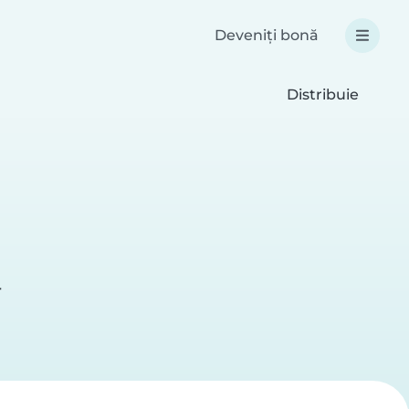
Deveniți bonă
Distribuie
r