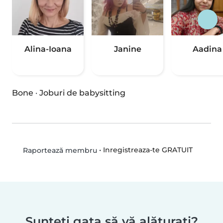
Alina-Ioana
Janine
Aadina
Bone
·
Joburi de babysitting
•
Inregistreaza-te GRATUIT
Raportează membru
Sunteți gata să vă alăturați?