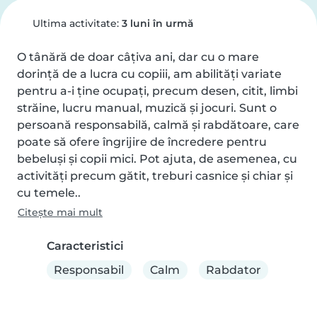
Ultima activitate:
3 luni în urmă
O tânără de doar câțiva ani, dar cu o mare 
dorință de a lucra cu copiii, am abilități variate 
pentru a-i ține ocupați, precum desen, citit, limbi 
străine, lucru manual, muzică și jocuri. Sunt o 
persoană responsabilă, calmă și rabdătoare, care 
poate să ofere îngrijire de încredere pentru 
bebeluși și copii mici. Pot ajuta, de asemenea, cu 
activități precum gătit, treburi casnice și chiar și 
cu temele..
Citește mai mult
Caracteristici
Responsabil
Calm
Rabdator