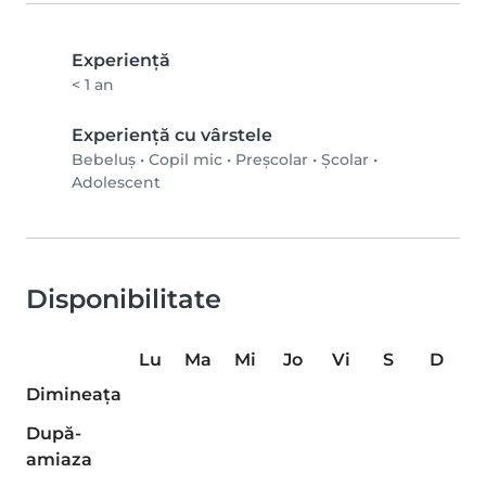
Experienţă
< 1 an
Experiență cu vârstele
Bebeluș
•
Copil mic
•
Preșcolar
•
Școlar
•
Adolescent
Disponibilitate
Lu
Ma
Mi
Jo
Vi
S
D
Dimineaţa
După-
amiaza