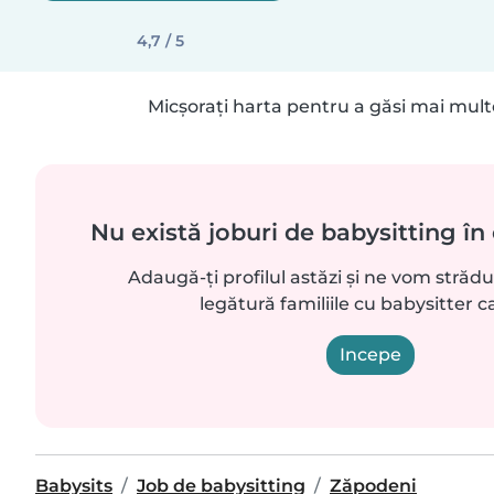
4,7 / 5
Micșorați harta pentru a găsi mai mult
Nu există joburi de babysitting în 
Adaugă-ți profilul astăzi și ne vom străd
legătură familiile cu babysitter ca
Incepe
Babysits
Job de babysitting
Zăpodeni