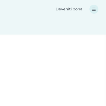
Deveniți bonă