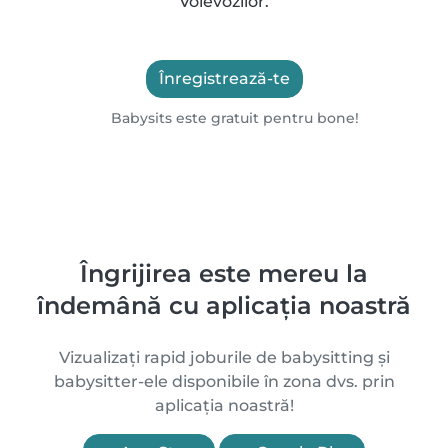
Voievozilor.
Înregistrează-te
Babysits este gratuit pentru bone!
Îngrijirea este mereu la
îndemână cu aplicația noastră
Vizualizați rapid joburile de babysitting și
babysitter-ele disponibile în zona dvs. prin
aplicația noastră!