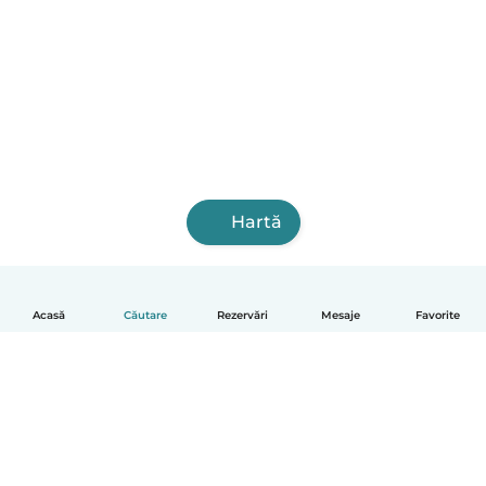
Hartă
Acasă
Căutare
Rezervări
Mesaje
Favorite
Română