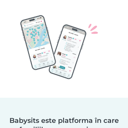
Babysits este platforma în care