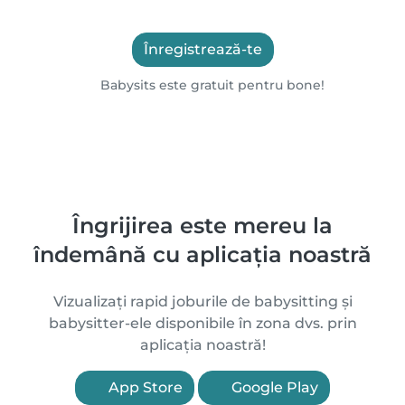
Înregistrează-te
Babysits este gratuit pentru bone!
Îngrijirea este mereu la
îndemână cu aplicația noastră
Vizualizați rapid joburile de babysitting și
babysitter-ele disponibile în zona dvs. prin
aplicația noastră!
App Store
Google Play