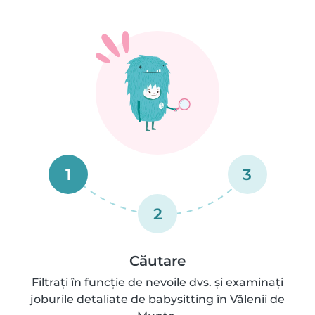
1
3
2
Căutare
Filtrați în funcție de nevoile dvs. și examinați
joburile detaliate de babysitting în Vălenii de