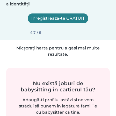
a identității
Inregistreaza-te GRATUIT
4,7 / 5
Micșorați harta pentru a găsi mai multe
rezultate.
Nu există joburi de
babysitting în cartierul tău?
Adaugă-ți profilul astăzi și ne vom
strădui să punem în legătură familiile
cu babysitter ca tine.