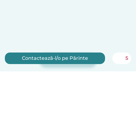
Contactează-l/o pe Părinte
5
Înscrie-te acum
Babysits este gratuit pentru bone!
Română
Cum funcționează
Ajutor