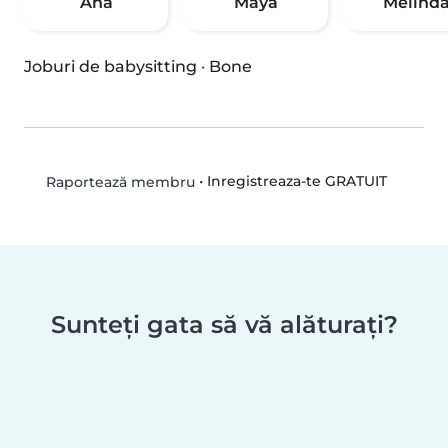
Ana
Maya
Melind
Joburi de babysitting
·
Bone
•
Inregistreaza-te GRATUIT
Raportează membru
Sunteți gata să vă alăturați?