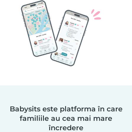
Babysits este platforma în care
familiile au cea mai mare
încredere