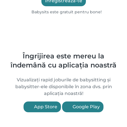
Înregistrează-te
Babysits este gratuit pentru bone!
Îngrijirea este mereu la
îndemână cu aplicația noastră
Vizualizați rapid joburile de babysitting și
babysitter-ele disponibile în zona dvs. prin
aplicația noastră!
App Store
Google Play