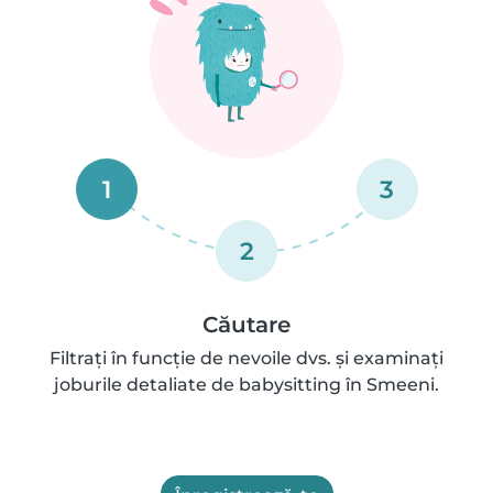
1
3
2
Căutare
Filtrați în funcție de nevoile dvs. și examinați
joburile detaliate de babysitting în Smeeni.