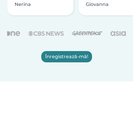
Nerina
Giovanna
Înregistrează-mă!