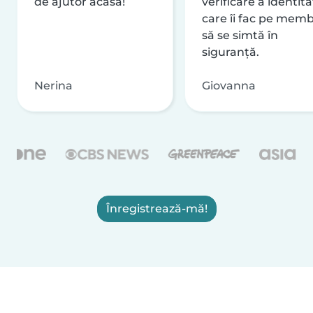
de ajutor acasă!
verificare a identităț
care îi fac pe memb
să se simtă în
siguranță.
Nerina
Giovanna
Înregistrează-mă!