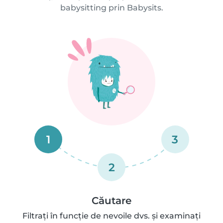
babysitting prin Babysits.
1
3
2
Căutare
Filtrați în funcție de nevoile dvs. și examinați