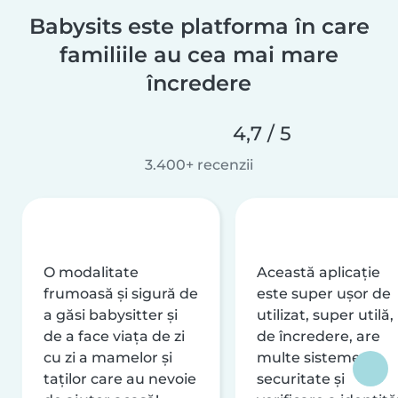
Babysits este platforma în care
familiile au cea mai mare
încredere
4,7 / 5
3.400+ recenzii
O modalitate
Această aplicație
frumoasă și sigură de
este super ușor de
a găsi babysitter și
utilizat, super utilă,
de a face viața de zi
de încredere, are
cu zi a mamelor și
multe sisteme de
taților care au nevoie
securitate și