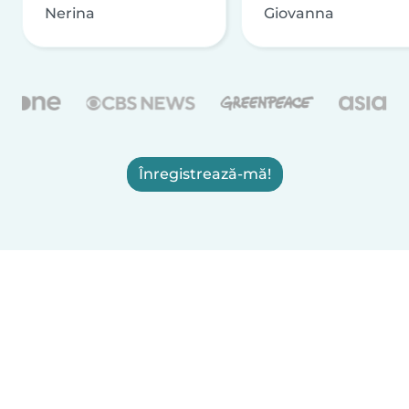
Nerina
Giovanna
Înregistrează-mă!