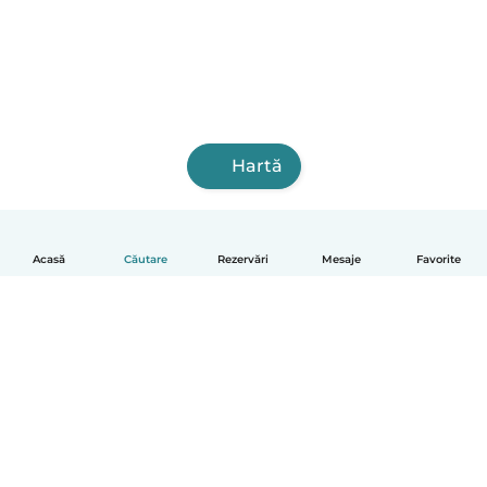
Hartă
Acasă
Căutare
Rezervări
Mesaje
Favorite
Română
Cum funcționează
Ajutor
Termeni și confidențialitate
Prețuri