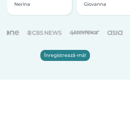
Nerina
Giovanna
Înregistrează-mă!