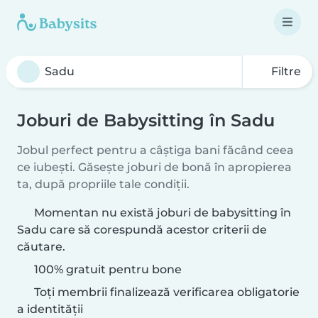
Filtre
Joburi de Babysitting în Sadu
Jobul perfect pentru a câștiga bani făcând ceea
ce iubești. Găsește joburi de bonă în apropierea
ta, după propriile tale condiții.
Momentan nu există joburi de babysitting în
Sadu care să corespundă acestor criterii de
căutare.
100% gratuit pentru bone
Toți membrii finalizează verificarea obligatorie
a identității