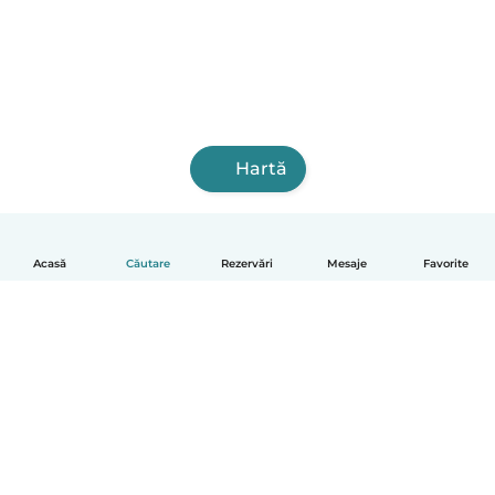
Hartă
Acasă
Căutare
Rezervări
Mesaje
Favorite
Română
Cum funcționează
Ajutor
Termeni și confidențialitate
Prețuri