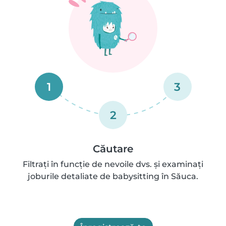
1
3
2
Căutare
Filtrați în funcție de nevoile dvs. și examinați
joburile detaliate de babysitting în Săuca.