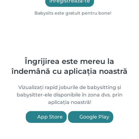
Înregistrează-te
Babysits este gratuit pentru bone!
Îngrijirea este mereu la
îndemână cu aplicația noastră
Vizualizați rapid joburile de babysitting și
babysitter-ele disponibile în zona dvs. prin
aplicația noastră!
App Store
Google Play