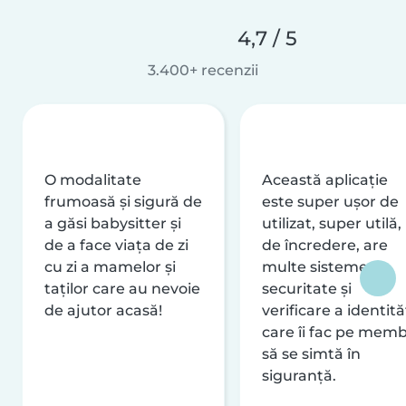
4,7 / 5
3.400+ recenzii
O modalitate
Această aplicație
frumoasă și sigură de
este super ușor de
a găsi babysitter și
utilizat, super utilă,
de a face viața de zi
de încredere, are
cu zi a mamelor și
multe sisteme de
taților care au nevoie
securitate și
de ajutor acasă!
verificare a identităț
care îi fac pe memb
să se simtă în
siguranță.