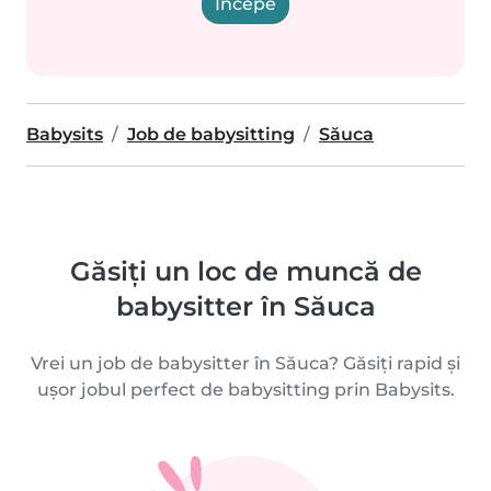
Incepe
Babysits
Job de babysitting
Săuca
Găsiți un loc de muncă de
babysitter în Săuca
Vrei un job de babysitter în Săuca? Găsiți rapid și
ușor jobul perfect de babysitting prin Babysits.