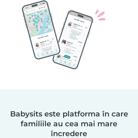
Babysits este platforma în care
familiile au cea mai mare
încredere